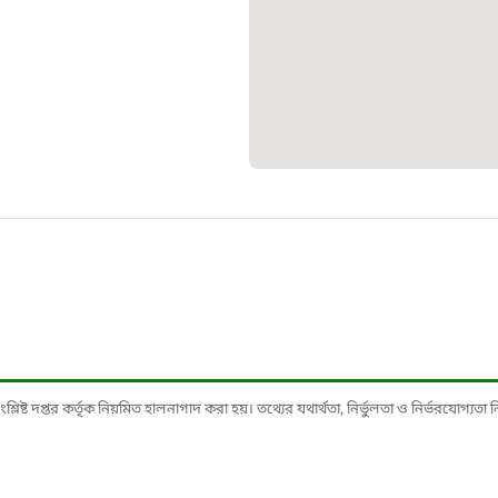
১০৯
শিশু সহায
১৬১
বাংলাদেশ ক
০১৯
মাদকদ্রব্য 
১৬১
ষ্ট দপ্তর কর্তৃক নিয়মিত হালনাগাদ করা হয়। তথ্যের যথার্থতা, নির্ভুলতা ও নির্ভরযোগ্যতা নিশ্
জরুরী অভ্