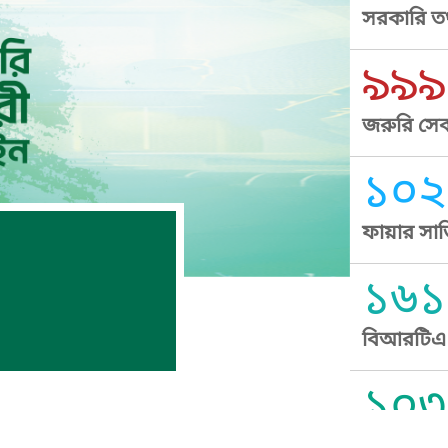
সরকারি তথ
৯৯৯
জরুরি সেব
১০২
ফায়ার সার
১৬১
বিআরটিএ স
১০৩
সুপ্রীম কোর