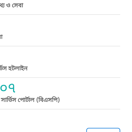
্য ও সেবা
া
্ভিস হটলাইন
০৭
ার্ভিস পোর্টাল (বিএসপি)
্ট হেল্পলাইন