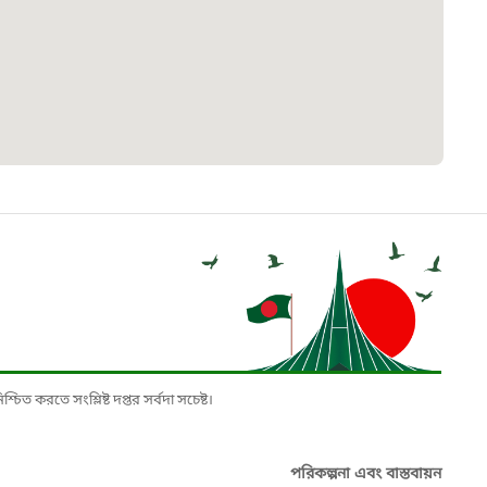
৮
়তা লাইন
০৯
র্মচারী কল্যাণ বোর্ড হটলাইন
০৮৮৮৮৮৮৮
নিয়ন্ত্রণ হটলাইন
১৩
চিত করতে সংশ্লিষ্ট দপ্তর সর্বদা সচেষ্ট।
যন্তরীণ নৌ-পরিবহন হটলাইন
পরিকল্পনা এবং বাস্তবায়ন