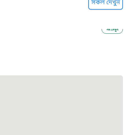
সকল দেখুন
সব দেখুন
ু নির্যাতন প্রতিরোধ
আগাম বার্তা
২২
 সেবা