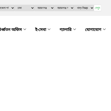
দেখুন
র্ধ্বতন অফিস
ই-সেবা
গ্যালারি
যোগাযোগ