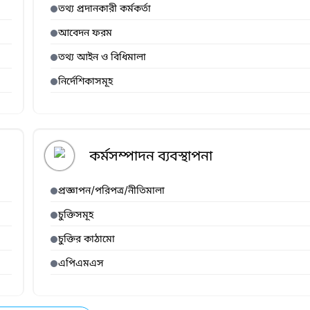
তথ্য প্রদানকারী কর্মকর্তা
আবেদন ফরম
তথ্য আইন ও বিধিমালা
নির্দেশিকাসমূহ
কর্মসম্পাদন ব্যবস্থাপনা
প্রজ্ঞাপন/পরিপত্র/নীতিমালা
চুক্তিসমূহ
চুক্তির কাঠামো
এপিএমএস