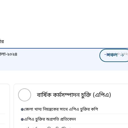
নার
িমালা-২০২৪
১০-১০-২০২
সকল
বার্ষিক কর্মসম্পাদন চুক্তি (এপিএ)
জেলা খাদ্য নিয়ন্ত্রকের সাথে এপিএ চুক্তির কপি
এপিএ চুক্তির অগ্রগতি প্রতিবেদন